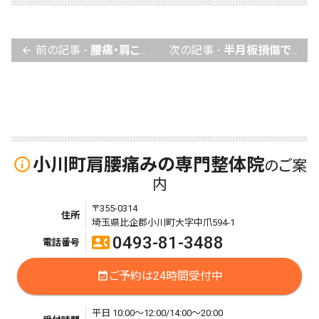
前の記事 -
腰痛・肩こり・スポーツ痛、我が家の救急箱です。
次の記事 -
半月板損傷で整形外科で毎週注射を受けても痛みは減る事が無かった膝が、里見さんに受診するようになってから本当に良くなり、半年ぶりに正座出来ました。
arrow_back
小川町肩腰痛みの専門整体院
info_outline
のご案
内
〒355-0314
住所
埼玉県比企郡小川町大字中爪594-1
0493-81-3488
contact_phone
電話番号
ご予約は24時間受付中
event_available
平日 10:00～12:00/14:00～20:00