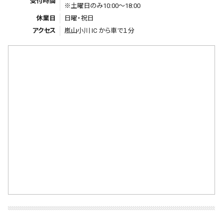
受付時間
※土曜日のみ10:00～18:00
休業日
日曜・祝日
アクセス
嵐山小川 IC から車で１分