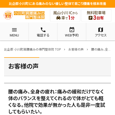
比企郡小川町にある痛みのない優しい整体で肩こり腰痛を根本改善
menu
phone
event_available
map
MENU
電話する
WEB予約
アクセス
比企郡 小川町肩腰痛みの専門整体院 TOP
お客様の声
腰の痛み、全身の疲れ：痛みの緩和だけでなく体のバランスを整えてくれるので体がとても軽くなる。他院で効果が無かった人も是非一度試してもらいたい。
chevron_right
chevron_right
お客様の声
腰の痛み、全身の疲れ：痛みの緩和だけでなく
体のバランスを整えてくれるので体がとても軽
くなる。他院で効果が無かった人も是非一度試
してもらいたい。